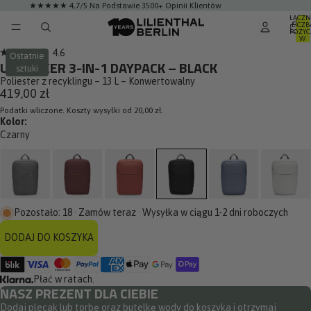
★★★★★ 4,7/5 Na Podstawie 3500+ Opinii Klientów
ŁĄCZN
LICZB
POZYC
WÓRZ
WÓRZ
W
KOSZYK
LM
LM
Kliknij,
4.6
0
Ostatnie
Oceniono
URBANEER 3-IN-1 DAYPACK – BLACK
żeby
sztuki
na
4.6
Poliester z recyklingu – 13 L – Konwertowalny
przewinąć
z
419,00 zł
do
5
gwiazdek
Podatki wliczone. Koszty wysyłki od 20,00 zł.
opinii
Kolor:
Czarny
Pozostało: 18 · Zamów teraz · Wysyłka w ciągu 1-2 dni roboczych
DODAJ DO KOSZYKA
Płać w ratach.
NASZ PREZENT DLA CIEBIE
Dodaj plecak lub torbę oraz butelkę wody do koszyka i otrzymaj