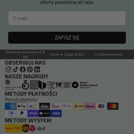
ofertę powitalną od razu.
Email
ZAPISZ SIĘ
Darmowa dostawa od zł
Zwrot w Ciągu 30 Dni
3 Lata Gwarancji
500
OBSERWUJ NAS
NASZE NAGRODY
METODY PŁATNOŚCI
Metody płatności
METODY WYSYŁKI