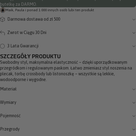
butelkę za DARMO.
Maik, Paula i ponad 1 000 innych osób lubi ten produkt
Darmowa dostawa od zł 500
Zwrot w Ciągu 30 Dni
3 Lata Gwarancji
SZCZEGÓŁY PRODUKTU
Swobodny styl, maksymalna elastyczność – dzięki uporządkowanym
przegródkom i regulowanym paskom. Łatwo zmieniasz styl noszenia na
plecak, torbę crossbody lub listonoszkę – wszystkie są lekkie,
wodoodporne i wygodne.
Materiał
Wymiary
Pojemność
Przegrody